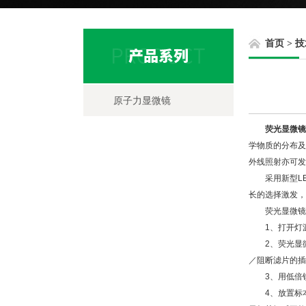
首页
>
技
原子力显微镜
荧光显微镜
学物质的分布
外线照射亦可发
采用新型LED
长的选择激发，
荧光显微镜在
1、打开灯源
2、荧光显微
／阻断滤片的插
3、用低倍镜
4、放置标本