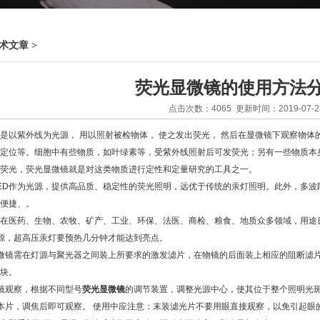
术文章
>
荧光显微镜的使用方法
点击次数：4065 更新时间：2019-07-2
是以紫外线为光源， 用以照射被检物体， 使之发出荧光， 然后在显微镜下观察物
及定位等。细胞中有些物质，如叶绿素等，受紫外线照射后可发荧光；另有一些物质本
荧光，荧光显微镜就是对这类物质进行定性和定量研究的工具之一。
作为光源，提供高品质、稳定性的荧光照明，远优于传统的汞灯照明。此外，多波段
便捷、。
医药、生物、农牧、矿产、工业、环保、法医、商检、粮食、地质众多领域，用途
，超高压汞灯要预热几分钟才能达到亮点。
镜需在灯源与聚光器之间装上所要求的激发滤片，在物镜的后面装上相应的阻断滤片
块。
观察，根据不同型号
荧光显微镜
的调节装置，调整光源中心，使其位于整个照明光
片，调焦后即可观察。 使用中应注意：末装滤光片不要用眼直接观察，以免引起眼