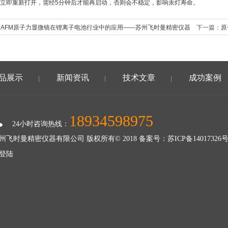
立即重新打开，需经5分钟后才能再启动，否则会不稳定，影响汞灯寿命。
：AFM原子力显微镜在锂离子电池行业中的应用——苏州飞时曼精密仪器
下一篇：
原
品展示
新闻资讯
技术文章
成功案例
|
|
|
18934598975
24小时咨询热线：
州飞时曼精密仪器有限公司 版权所有© 2018 备案号：
苏ICP备14017326号
登陆