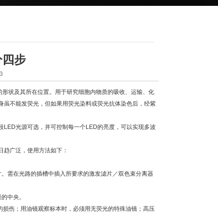
分四步
3
体的形状及其所在位置。用于研究细胞内物质的吸收、运输、化
身虽不能发荧光，但如果用荧光染料或荧光抗体染色后，经紫
LED光源可选，并可控制每一个LED的亮度，可以实现多波
日趋广泛，使用方法如下：
。需在光路的插槽中插入所要求的激发滤片／双色束分离器
斑的中央。
的损伤；用油镜观察标本时，必须用无荧光的特殊油镜；高压