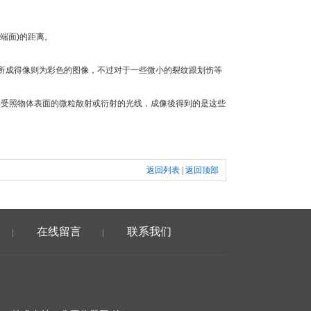
端面)的距离。
成得像则为彩色的图像，不过对于一些微小的裂纹跟划伤等
受照物体表面的微粒散射或衍射的光线，成像後得到的是这些
返回列表
|
返回顶部
在线留言
联系我们
|
|