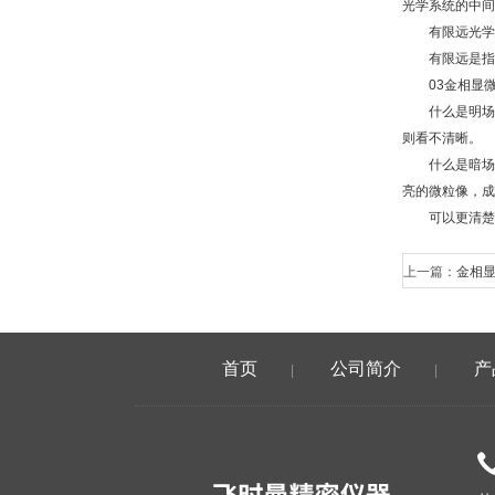
光学系统的中间
有限远光学校
有限远是指固
03金相显微
什么是明场：
则看不清晰。
什么是暗场：
亮的微粒像，成
可以更清楚看
上一篇：
金相
首页
公司简介
产
|
|