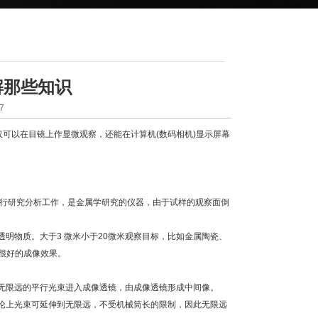
解那些知识
7
可以在目镜上作显微观察，还能在计算机(数码相机)显示屏幕
行研究分析工作，是金属学研究的仪器，由于试样的观察面倒
物质。大于3 微米小于20微米观察目标，比如金属陶瓷、
很好的成像效果。
限远的平行光束进入成像透镜，由成像透镜形成中间像。
上光束可延伸到无限远，不受机械筒长的限制，因此无限远