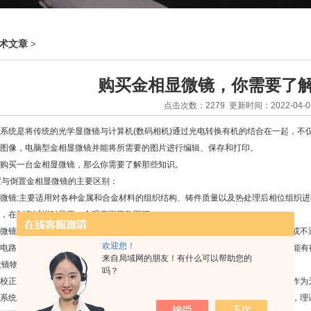
术文章
>
购买金相显微镜，你需要了
点击次数：2279 更新时间：2022-04-0
是将传统的光学显微镜与计算机(数码相机)通过光电转换有机的结合在一起，不仅
图像，电脑型金相显微镜并能将所需要的图片进行编辑、保存和打印。
买一台金相显微镜，那么你需要了解那些知识。
与倒置金相显微镜的主要区别：
镜:主要适用对各种金属和合金材料的组织结构、铸件质量以及热处理后相位组织进
，在制备试样时只要一个观察面平整即可。
镜具有和倒置金相显微镜同样的基本功能，因此更广泛的应用于透明，半透明或不透明
欢迎您！
电路、LCD基板、薄膜、纤维、颗粒状物体、镀层等材料表面的结构、痕迹，都能有
来自局域网的朋友！有什么可以帮助您的
镜物镜有限远光学系统和无限远光学系统的区别？
吗？
正系统：无限远校正光学系统中，由标本通过物镜的光线不在物镜成像，而是作为无
统就是在物镜与中间像平面之间装上一个结像透镜，使中间光线转为平行光束，理论