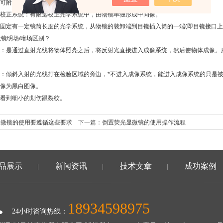
可附加多个光学附件，并不影响光学成像质量。
正系统：有限远校正光学系统中，由物镜单独形成中间像。
定有一定镜筒长度的光学系统，从物镜的装卸端到目镜插入筒的一端(即目镜接口上
镜明场/暗场区别？
是通过直射光线将物体照亮之后，将反射光直接进入成像系统，然后使物体成像。所
倾斜入射的光线打在检验区域的旁边，*不进入成像系统，能进入成像系统的只是被
像为黑白图像。
到细小的划伤跟裂纹。
显微镜的使用要遵循这些要求
下一篇：
倒置荧光显微镜的使用操作流程
品展示
新闻资讯
技术文章
成功案例
|
|
|
18934598975
24小时咨询热线：